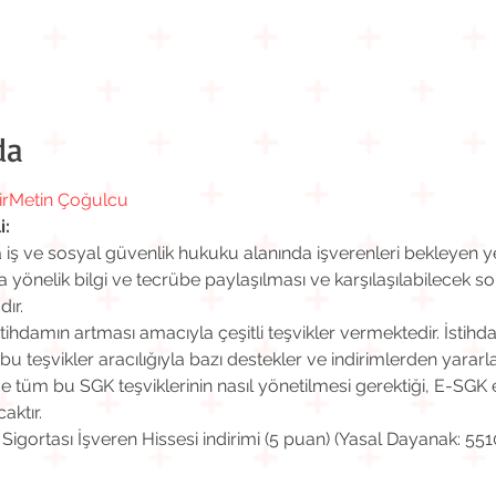
da
r
Metin Çoğulcu
i:
ş ve sosyal güvenlik hukuku alanında işverenleri bekleyen yen
önelik bilgi ve tecrübe paylaşılması ve karşılaşılabilecek s
ır.
hdamın artması amacıyla çeşitli teşvikler vermektedir. İstihd
 bu teşvikler aracılığıyla bazı destekler ve indirimlerden yararlan
e tüm bu SGK teşviklerinin nasıl yönetilmesi gerektiği, E-SGK
aktır.
 Sigortası İşveren Hissesi indirimi (5 puan) (Yasal Dayanak: 551