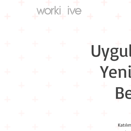
Uygul
Yen
Be
Katılı