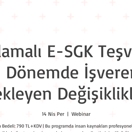
Eğitim Takvimi
Liderlik Akşamları
Workshop Nights
Kuru
amalı E-SGK Teşvi
i Dönemde İşveren
kleyen Değişiklik
14 Nis Per
  |  
Webinar
m Bedeli: 790 TL+KDV | Bu programda insan kaynakları profesyonel