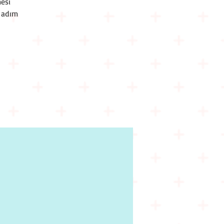
mesi
 adım