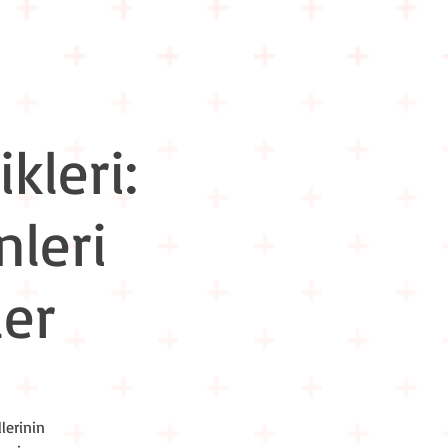
m İçi Eğitimler
Hakkımızda
İletişim
kleri:
leri
ler
lerinin