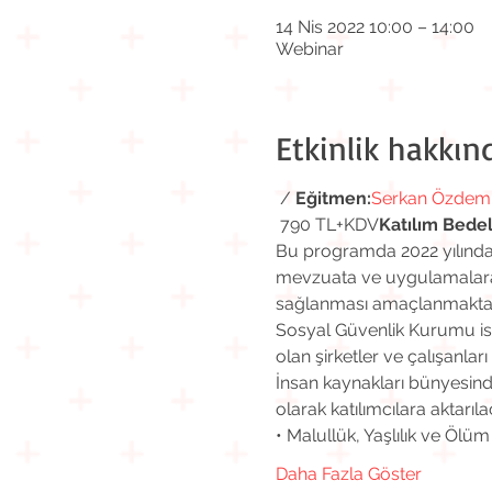
14 Nis 2022 10:00 – 14:00
Webinar
Etkinlik hakkın
 / 
Eğitmen:
Serkan Özdemi
 790 TL+KDV
Katılım Bedel
Bu programda 2022 yılında i
mevzuata ve uygulamalara y
sağlanması amaçlanmaktad
Sosyal Güvenlik Kurumu isti
olan şirketler ve çalışanları
İnsan kaynakları bünyesind
olarak katılımcılara aktarılac
• Malullük, Yaşlılık ve Ölüm
Daha Fazla Göster