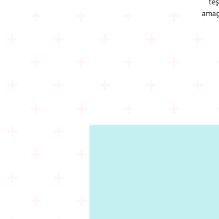
teş
amaç