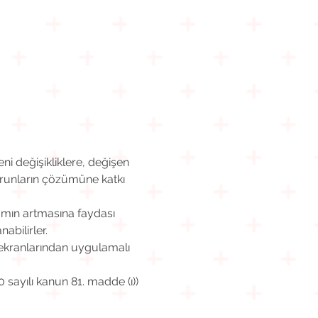
i değişikliklere, değişen 
orunların çözümüne katkı 
amın artmasına faydası 
abilirler.
 ekranlarından uygulamalı 
0 sayılı kanun 81. madde (ı))