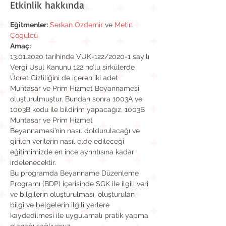
Etkinlik hakkında
Eğitmenler:
Serkan Özdemir
 ve 
Metin 
Çoğulcu
Amaç:
13.01.2020 tarihinde VUK-122/2020-1 sayılı 
Vergi Usul Kanunu 122 no’lu sirkülerde 
Ücret Gizliliğini de içeren iki adet 
Muhtasar ve Prim Hizmet Beyannamesi 
oluşturulmuştur. Bundan sonra 1003A ve 
1003B kodu ile bildirim yapacağız. 1003B 
Muhtasar ve Prim Hizmet 
Beyannamesi’nin nasıl doldurulacağı ve 
girilen verilerin nasıl elde edileceği 
eğitimimizde en ince ayrıntısına kadar 
irdelenecektir.
Bu programda Beyanname Düzenleme 
Programı (BDP) içerisinde SGK ile ilgili veri 
ve bilgilerin oluşturulması, oluşturulan 
bilgi ve belgelerin ilgili yerlere 
kaydedilmesi ile uygulamalı pratik yapma 