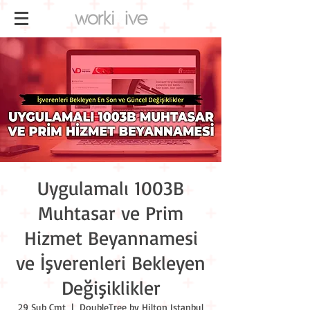
Uygulamalı 1003B
Muhtasar ve Prim
Hizmet Beyannamesi
ve İşverenleri Bekleyen
Değişiklikler
29 Şub Cmt
  |  
DoubleTree by Hilton Istanbul