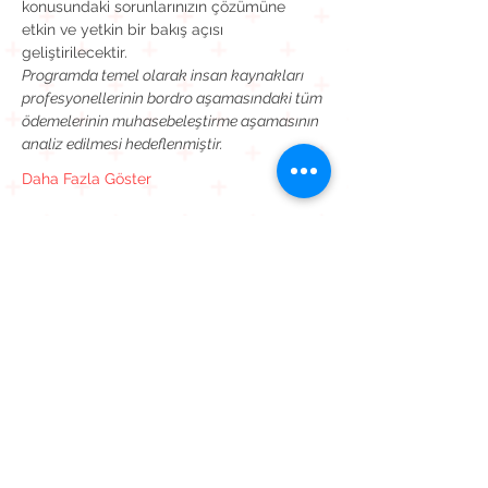
konusundaki sorunlarınızın çözümüne 
etkin ve yetkin bir bakış açısı 
geliştirilecektir.
Programda temel olarak insan kaynakları 
profesyonellerinin bordro aşamasındaki tüm 
ödemelerinin muhasebeleştirme aşamasının 
analiz edilmesi hedeflenmiştir.
Daha Fazla Göster
Bu Etkinliği Paylaş
Kavaklı Mah. Mehmet Akif Ersoy Cad. Muhammed Cinnah
Sk. No: 6 D: 9
Beylikdüzü / İstanbul