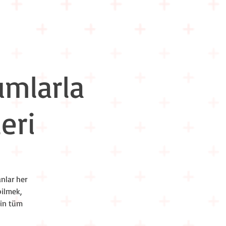
m İçi Eğitimler
Hakkımızda
İletişim
umlarla
eri
anlar her
bilmek,
min tüm