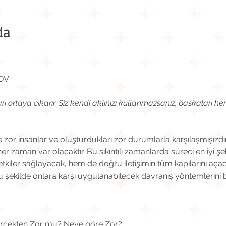
da
KDV
ı ortaya çıkarır. Siz kendi aklınızı kullanmazsanız, başkaları hem
or insanlar ve oluşturdukları zor durumlarla karşılaşmışızdır. 
her zaman var olacaktır. Bu sıkıntılı zamanlarda süreci en iyi 
tkiler sağlayacak, hem de doğru iletişimin tüm kapılarını açaca
u şekilde onlara karşı uygulanabilecek davranış yöntemlerini bel
rçekten Zor mu? Neye göre Zor?