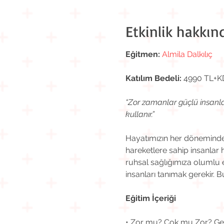
Etkinlik hakkın
Eğitmen:
Almila Dalkılıç
Katılım Bedeli:
 4990 TL+
“Zor zamanlar güçlü insanlar
kullanır.”
Hayatımızın her döneminde z
hareketlere sahip insanlar 
ruhsal sağlığımıza olumlu e
insanları tanımak gerekir. B
Eğitim İçeriği
• Zor mu? Çok mu Zor? Ge