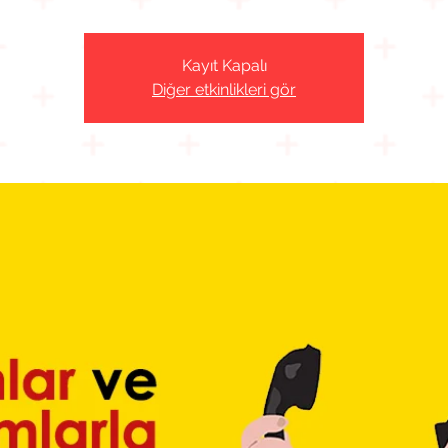
Kayıt Kapalı
Diğer etkinlikleri gör