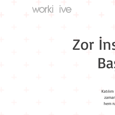
Zor İn
Ba
Katılım 
zaman 
hem ru