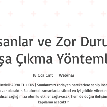
Eğitim Takvimi
Liderlik Akşamları
Workshop Nights
Kuru
sanlar ve Zor Dur
şa Çıkma Yönteml
18 Oca Cmt
  |  
Webinar
Bedeli: 4990 TL+KDV | Sınırlarımızı zorlayan hareketlere sahip ins
var olacaktır. Bu sıkıntılı zamanlarda süreci en iyi şekilde yönete
hsal sağlığımıza olumlu etkiler sağlayacak, hem de doğru iletişi
kapılarını açacaktır.