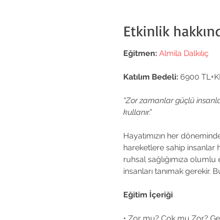
Etkinlik hakkın
Eğitmen:
Almila Dalkılıç
Katılım Bedeli:
 6900 TL+
“Zor zamanlar güçlü insanlar
kullanır.”
Hayatımızın her döneminde z
hareketlere sahip insanlar 
ruhsal sağlığımıza olumlu e
insanları tanımak gerekir. B
Eğitim İçeriği
• Zor mu? Çok mu Zor? Ge