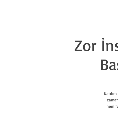
Zor İn
Ba
Katılım 
zaman 
hem ru