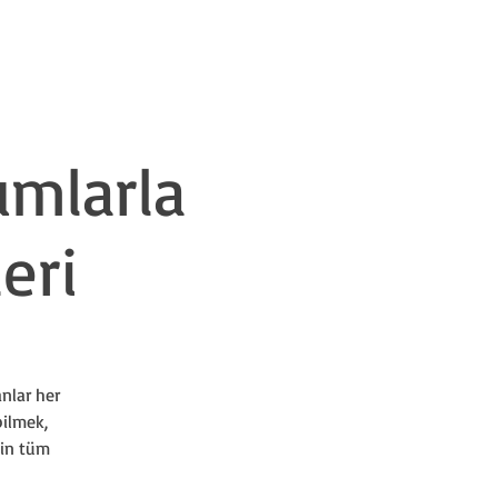
m İçi Eğitimler
Hakkımızda
İletişim
umlarla
eri
anlar her
bilmek,
min tüm