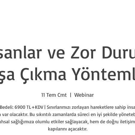
Eğitim Takvimi
Liderlik Akşamları
Workshop Nights
Kuru
sanlar ve Zor Dur
şa Çıkma Yönteml
11 Tem Cmt
  |  
Webinar
Bedeli: 6900 TL+KDV | Sınırlarımızı zorlayan hareketlere sahip ins
var olacaktır. Bu sıkıntılı zamanlarda süreci en iyi şekilde yönete
hsal sağlığımıza olumlu etkiler sağlayacak, hem de doğru iletişi
kapılarını açacaktır.