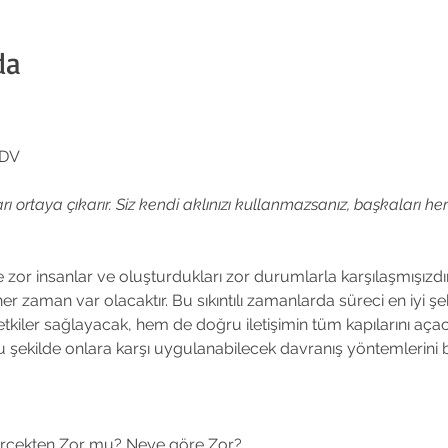
da
KDV
ı ortaya çıkarır. Siz kendi aklınızı kullanmazsanız, başkaları hem
or insanlar ve oluşturdukları zor durumlarla karşılaşmışızdır. 
her zaman var olacaktır. Bu sıkıntılı zamanlarda süreci en iyi 
tkiler sağlayacak, hem de doğru iletişimin tüm kapılarını açaca
u şekilde onlara karşı uygulanabilecek davranış yöntemlerini bel
rçekten Zor mu? Neye göre Zor?