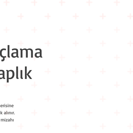
m İçi Eğitimler
Hakkımızda
İletişim
açlama
plık
erisine
 alınır.
e mizahı