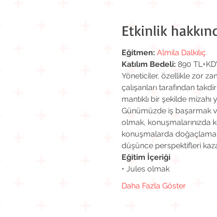
Etkinlik hakkın
Eğitmen:
Almila Dalkılıç
Katılım Bedeli:
 890 TL+KD
Yöneticiler, özellikle zor
çalışanları tarafından takdi
mantıklı bir şekilde mizahı
Günümüzde iş başarmak ve s
olmak, konuşmalarınızda kel
konuşmalarda doğaçlama bec
düşünce perspektifleri kaza
Eğitim İçeriği
• Jules olmak
Daha Fazla Göster