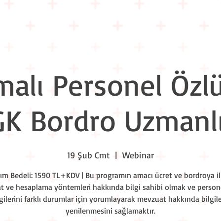
Eğitim Takvimi
Liderlik Akşamları
Workshop Nights
Kuru
alı Personel Özlük
GK Bordro Uzmanlı
19 Şub Cmt
  |  
Webinar
lım Bedeli: 1590 TL+KDV | Bu programın amacı ücret ve bordroya il
 ve hesaplama yöntemleri hakkında bilgi sahibi olmak ve person
lgilerini farklı durumlar için yorumlayarak mevzuat hakkında bilgile
yenilenmesini sağlamaktır.