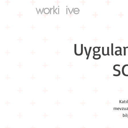
Uygulam
S
Katı
mevzuat
bi