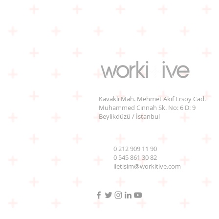
Kavaklı Mah. Mehmet Akif Ersoy Cad.
Muhammed Cinnah Sk. No: 6 D: 9
Beylikdüzü / İstanbul
0 212 909 11 90
0 545 861 30 82
iletisim@workitive.com