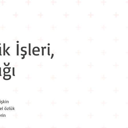
m İçi Eğitimler
Hakkımızda
İletişim
 İşleri,
ğı
işkin
el özlük
rin