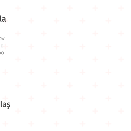
da
DV
00
00
laş