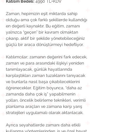
Katılım Bedeli:
 4990 TL+KDV
Zaman, hepimizin eşit miktarda sahip 
olduğu ama çok farklı şekillerde kullandığı 
en değerli kaynaktır. Bu eğitim, zamanı 
yalnızca “geçen” bir kavram olmaktan 
çıkarıp, aktif bir şekilde yönetebileceğiniz 
güçlü bir araca dönüştürmeyi hedefliyor.
Katılımcılar; zamanın değerini fark edecek, 
zaman ve para arasındaki ilişkiyi yeniden 
tanımlayacak, günlük hayatlarında 
karşılaştıkları zaman tuzaklarını tanıyacak 
ve bunlarla nasıl başa çıkabileceklerini 
öğrenecekler. Eğitim boyunca, “daha az 
zamanda daha çok iş” yapabilmenin 
yolları, öncelik belirleme teknikleri, verimli 
planlama araçları ve zamana karşı yarış 
stratejileri uygulamalı olarak aktarılacak.
Ayrıca seyahatlerde zamanı daha etkili 
kullanma yöntemlerinden, iş ve özel hayat 