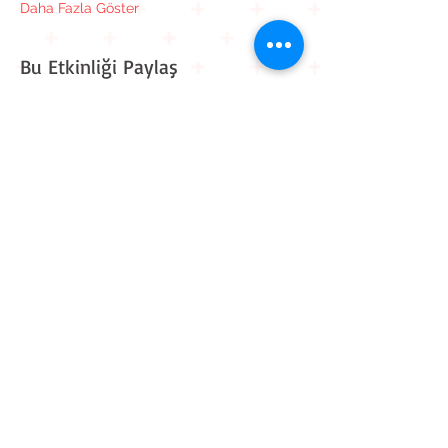
Daha Fazla Göster
Bu Etkinliği Paylaş
Kavaklı Mah. Mehmet Akif Ersoy Cad. Muhammed Cinnah
Sk. No: 6 D: 9
Beylikdüzü / İstanbul
0 212 909 11 90
0 545 861 30 82
iletisim@workitive.com
Hakkımızda
İletişim
Kariyer
Eğitim Takvimi