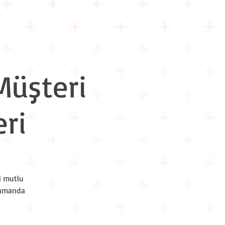
m İçi Eğitimler
Hakkımızda
İletişim
Müşteri
ri
i mutlu
 zamanda