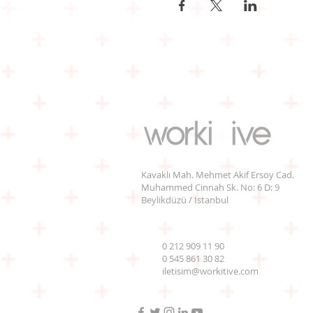
Kavaklı Mah. Mehmet Akif Ersoy Cad.
Muhammed Cinnah Sk. No: 6 D: 9
Beylikdüzü / İstanbul
0 212 909 11 90
0 545 861 30 82
iletisim@workitive.com