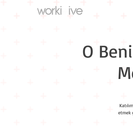
O Beni
M
Katılı
etmek ç