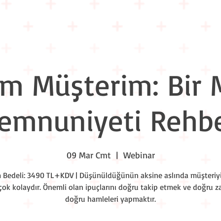
Eğitim Takvimi
Liderlik Akşamları
Workshop Nights
Kuru
m Müşterim: Bir 
emnuniyeti Rehbe
09 Mar Cmt
  |  
Webinar
m Bedeli: 3490 TL+KDV | Düşünüldüğünün aksine aslında müşteriy
ok kolaydır. Önemli olan ipuçlarını doğru takip etmek ve doğru
doğru hamleleri yapmaktır.