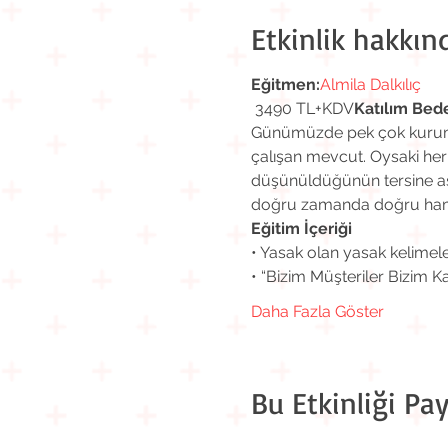
Etkinlik hakkın
Eğitmen:
Almila Dalkılıç
 3490 TL+KDV
Katılım Bede
Günümüzde pek çok kurum v
çalışan mevcut. Oysaki he
düşünüldüğünün tersine asl
doğru zamanda doğru haml
Eğitim İçeriği
• Yasak olan yasak kelimel
• “Bizim Müşteriler Bizim Ka
Daha Fazla Göster
Bu Etkinliği Pay