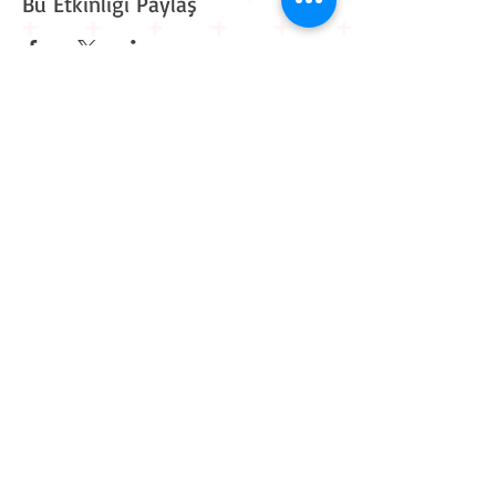
Bu Etkinliği Paylaş
Kavaklı Mah. Mehmet Akif Ersoy Cad. Muhammed Cinnah
Sk. No: 6 D: 9
Beylikdüzü / İstanbul
0 212 909 11 90
0 545 861 30 82
iletisim@workitive.com
Hakkımızda
İletişim
Kariyer
Eğitim Takvimi
Kurum İçi Eğitimler
Sponsorluk
Eğitmen Başvurusu