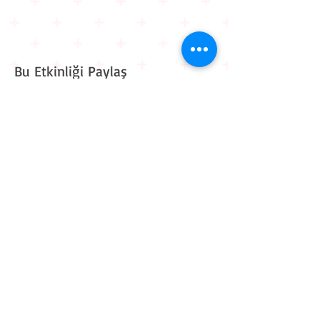
Bu Etkinliği Paylaş
Kavaklı Mah. Mehmet Akif Ersoy Cad. Muhammed Cinnah
Sk. No: 6 D: 9
Beylikdüzü / İstanbul
0 212 909 11 90
0 545 861 30 82
iletisim@workitive.com
Hakkımızda
İletişim