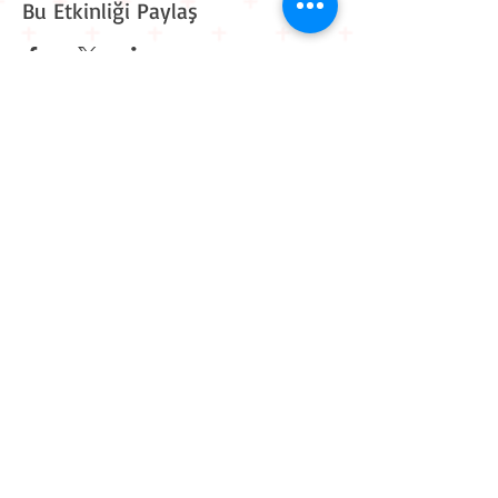
Bu Etkinliği Paylaş
Kavaklı Mah. Mehmet Akif Ersoy Cad. Muhammed Cinnah
Sk. No: 6 D: 9
Beylikdüzü / İstanbul
0 212 909 11 90
0 545 861 30 82
iletisim@workitive.com
Hakkımızda
İletişim
Kariyer
Eğitim Takvimi
Kurum İçi Eğitimler
Sponsorluk
Eğitmen Başvurusu