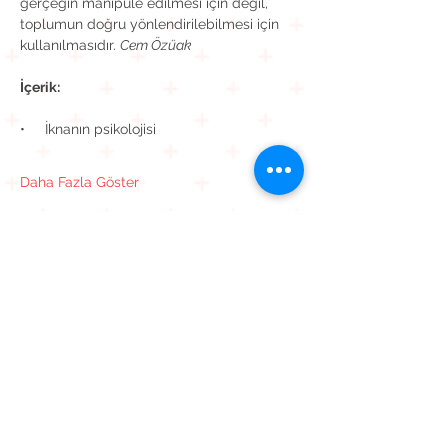
gerçeğin manipüle edilmesi için değil, 
toplumun doğru yönlendirilebilmesi için 
kullanılmasıdır. 
Cem Özüak
İçerik:
•     İknanın psikolojisi
Daha Fazla Göster
Bu Etkinliği Paylaş
Kavaklı Mah. Mehmet Akif Ersoy Cad. Muhammed Cinnah
Sk. No: 6 D: 9
Beylikdüzü / İstanbul