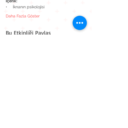
İçerik:
•     İknanın psikolojisi
Daha Fazla Göster
Bu Etkinliği Paylaş
Kavaklı Mah. Mehmet Akif Ersoy Cad. Muhammed Cinnah
Sk. No: 6 D: 9
Beylikdüzü / İstanbul
0 212 909 11 90
0 545 861 30 82
iletisim@workitive.com
Hakkımızda