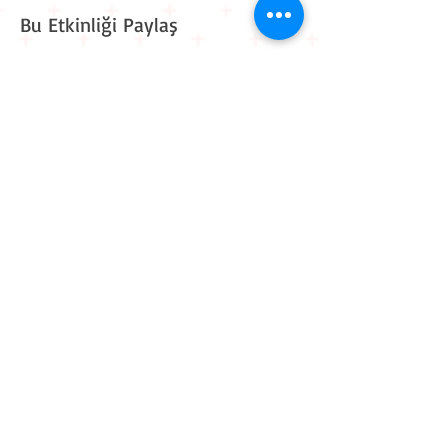
Bu Etkinliği Paylaş
Kavaklı Mah. Mehmet Akif Ersoy Cad. Muhammed Cinnah
Sk. No: 6 D: 9
Beylikdüzü / İstanbul
0 212 909 11 90
0 545 861 30 82
iletisim@workitive.com
Hakkımızda
İletişim
Kariyer
Eğitim Takvimi
Kurum İçi Eğitimler
Sponsorluk