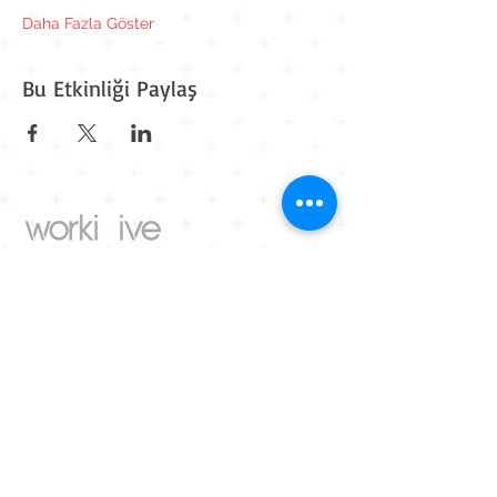
Daha Fazla Göster
Bu Etkinliği Paylaş
Kavaklı Mah. Mehmet Akif Ersoy Cad. Muhammed Cinnah
Sk. No: 6 D: 9
Beylikdüzü / İstanbul
0 212 909 11 90
0 545 861 30 82
iletisim@workitive.com
Hakkımızda
İletişim
Kariyer