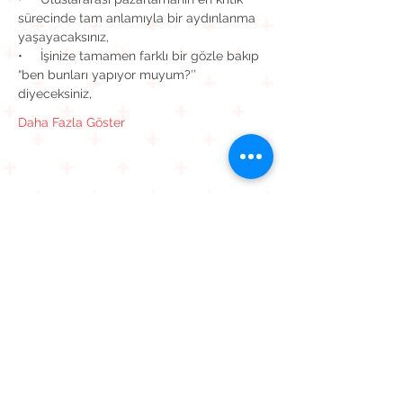
sürecinde tam anlamıyla bir aydınlanma 
•     İşinize tamamen farklı bir gözle bakıp 
“ben bunları yapıyor muyum?’’ 
Daha Fazla Göster
Bu Etkinliği Paylaş
Kavaklı Mah. Mehmet Akif Ersoy Cad. Muhammed Cinnah
Sk. No: 6 D: 9