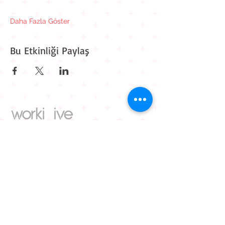
Daha Fazla Göster
Bu Etkinliği Paylaş
Kavaklı Mah. Mehmet Akif Ersoy Cad. Muhammed Cinnah
Sk. No: 6 D: 9
Beylikdüzü / İstanbul
0 212 909 11 90
0 545 861 30 82
iletisim@workitive.com
Hakkımızda
İletişim