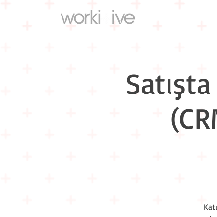
Satışta
(CR
Kat