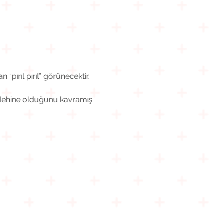
pırıl pırıl” görünecektir.
ri lehine olduğunu kavramış 