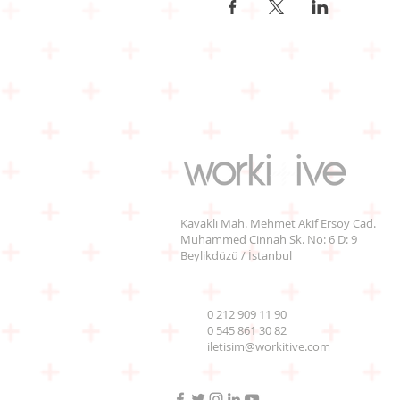
Kavaklı Mah. Mehmet Akif Ersoy Cad.
Muhammed Cinnah Sk. No: 6 D: 9
Beylikdüzü / İstanbul
0 212 909 11 90
0 545 861 30 82
iletisim@workitive.com