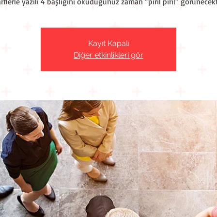
rflerle yazılı 4 başlığını okuduğunuz zaman “pırıl pırıl” görünecekt
Kayıt Kapalı
Diğer etkinlikleri gör