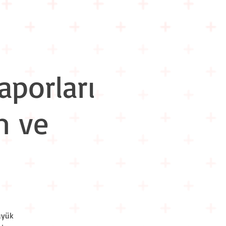
m İçi Eğitimler
Hakkımızda
İletişim
aporları
m ve
üyük