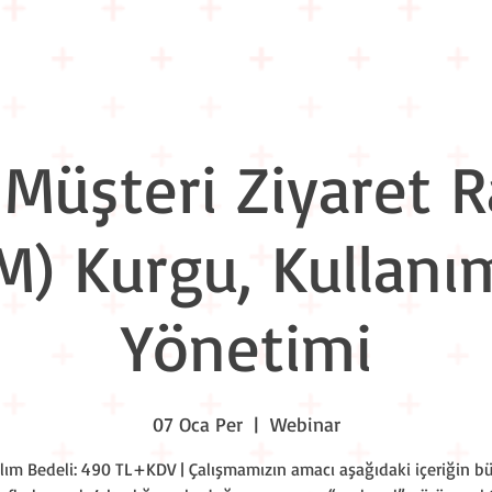
Eğitim Takvimi
Liderlik Akşamları
Workshop Nights
Kuru
 Müşteri Ziyaret R
M) Kurgu, Kullanı
Yönetimi
07 Oca Per
  |  
Webinar
ılım Bedeli: 490 TL+KDV | Çalışmamızın amacı aşağıdaki içeriğin b