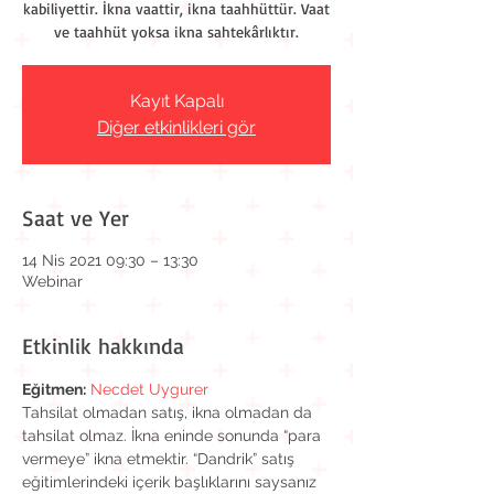
kabiliyettir. İkna vaattir, ikna taahhüttür. Vaat
ve taahhüt yoksa ikna sahtekârlıktır.
Kayıt Kapalı
Diğer etkinlikleri gör
Saat ve Yer
14 Nis 2021 09:30 – 13:30
Webinar
Etkinlik hakkında
Eğitmen:
Necdet Uygurer
Tahsilat olmadan satış, ikna olmadan da 
tahsilat olmaz. İkna eninde sonunda “para 
vermeye” ikna etmektir. “Dandrik” satış 
eğitimlerindeki içerik başlıklarını saysanız 