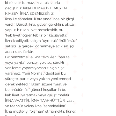
ki 10 satır tutmaz, ikna tek satırla 
geçiştirilir. İKNA OLMAK İSTEMEYEN 
KİMSEYİ İKNA EDEMEZSİNİZ.
İkna ile sahtekârlık arasında ince bir çizgi 
vardır. Dürüst ikna, güven gerektirir, akılla 
yapılır, bir kabiliyet meselesidir, bu 
“kabiliyet” öğrenilebilir bir kabiliyettir.
İkna kabiliyeti, satışta “uyduruk”, “kültürsüz” 
satışçı ile gerçek, öğrenmeye açık satışçı 
arasındaki farktır.
Bir benzetme ile ikna teknikleri “baruta 
veya yakıta” benzer, yok ise, sürekli 
yenileme yapamıyorsanız hiçbir işe 
yaramaz. “Yeni Normal” dedikleri bu 
süreçte, barut veya yakıtın yenilenmesi 
gerekmektedir. Bizim sizlere “vaat ve 
taahhüdümüz” güncel koşullarda bu 
kabiliyeti yaratmak veya geliştirmektir. 
İKNA VAATTİR, İKNA TAAHHÜTTÜR, vaat 
ve taahhüt yoksa ikna “sahtekârlıktır”.
İkna müşteriyi “pişman” etmemektir, hüner, 