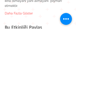
ikna olmayanı yani almayanı “pişman” 
etmektir.
Daha Fazla Göster
Bu Etkinliği Paylaş
Kavaklı Mah. Mehmet Akif Ersoy Cad. Muhammed Cinnah
Sk. No: 6 D: 9
Beylikdüzü / İstanbul
0 212 909 11 90
0 545 861 30 82
iletisim@workitive.com
Hakkımızda