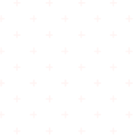
çin,
 isteyen satın alma yönetici
ici, iş sahibi ve girişimciler
ğildir. Bütünü ile yaşanmış
apılmış satış ve satın alma