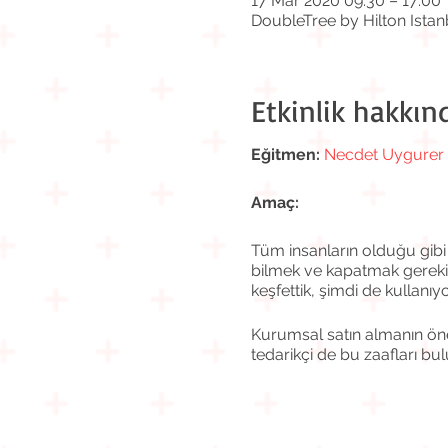
17 Mar 2020 09:30 – 17:00
DoubleTree by Hilton Istan
Etkinlik hakkın
Eğitmen:
Necdet Uygurer
Amaç:
Tüm insanların olduğu gibi 
bilmek ve kapatmak gerekir z
keşfettik, şimdi de kullanı
Kurumsal satın almanın önem
tedarikçi de bu zaafları bu
Kurumsal satın alma için en
“nüfuz” etmiş tedarikçilerde