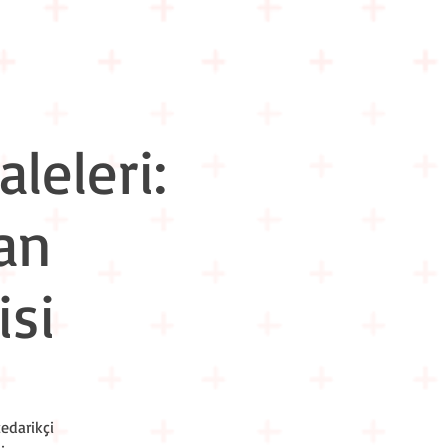
m İçi Eğitimler
Hakkımızda
İletişim
leleri:
an
isi
edarikçi