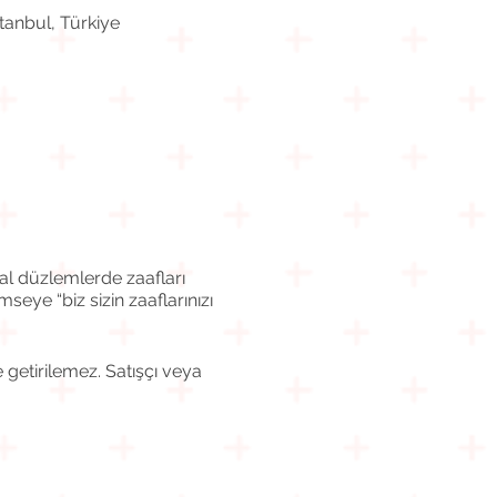
tanbul, Türkiye
al düzlemlerde zaafları
seye “biz sizin zaaflarınızı
 getirilemez. Satışçı veya
mış ve alıcı şirkete