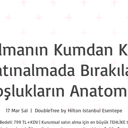
Eğitim Takvimi
Liderlik Akşamları
Workshop Nights
Kuru
lmanın Kumdan Ka
atınalmada Bırakıl
şlukların Anatom
17 Mar Sal
  |  
DoubleTree by Hilton Istanbul Esentepe
 Bedeli: 799 TL+KDV | Kurumsal satın alma için en büyük TEHLİKE t