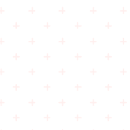
rdir. Bu kalelerde
ezmektedir. Acil müdahale