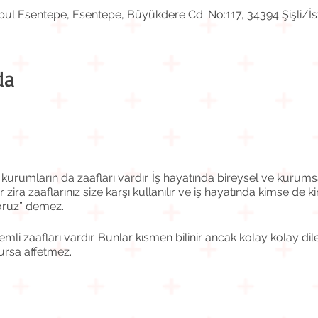
bul Esentepe, Esentepe, Büyükdere Cd. No:117, 34394 Şişli/İs
da
kurumların da zaafları vardır. İş hayatında bireysel ve kurums
ira zaaflarınız size karşı kullanılır ve iş hayatında kimse de kim
yoruz” demez.
li zaafları vardır. Bunlar kısmen bilinir ancak kolay kolay dile
lursa affetmez.
 büyük TEHLİKE tedarikçi adaylarından değil, seçilmiş onaylan
n gelir.