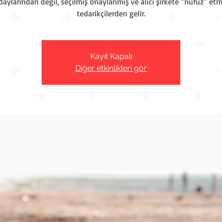
daylarından değil, seçilmiş onaylanmış ve alıcı şirkete “nüfuz” etm
tedarikçilerden gelir.
Kayıt Kapalı
Diğer etkinlikleri gör