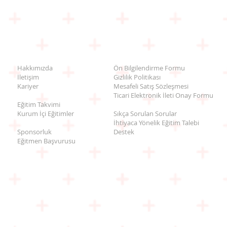
lmış Kumdan Kaleler
linci olmadan rastgele yapılmış, bir anlamda “gecekondu” kalele
tirmenin önemi gibi sözler bol bulunur. Mantık yoktur.
Hakkımızda
Ön Bilgilendirme Formu
İletişim
Gizlilik Politikası
biçimleri
Kariyer
Mesafeli Satış Sözleşmesi
 yöntemleri
Ticari Elektronik İleti Onay Formu
Eğitim Takvimi
Kurum İçi Eğitimler
Sıkça Sorulan Sorular
n Kaleler
İhtiyaca Yönelik Eğitim Talebi
Sponsorluk
Destek
rket sırrı kalmamıştır. Satın alma tedarikçi ile el ele kol kola g
Eğitmen Başvurusu
biçimleri
yöntemleri
Kaleleri