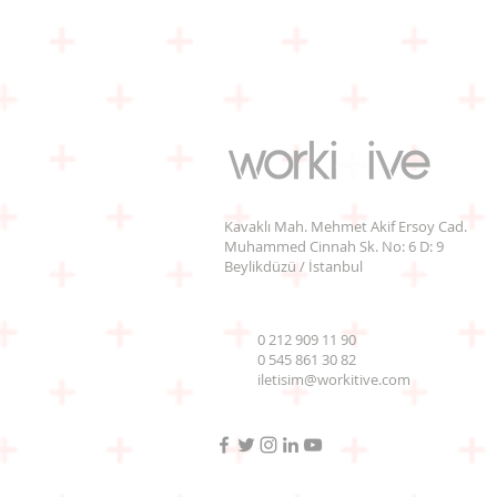
1- At Gözlükleriyle Yapı
• Bu kaleler bir tasarım bi
kurumsallaşma, süreç geliş
• Tipik Türkiye örnekleri
• Tipik zaafları ve davranış 
• Yaklaşma ve sonuç alma
Kavaklı Mah. Mehmet Akif Ersoy Cad.
Muhammed Cinnah Sk. No: 6 D: 9
2 – İçten Satılmış Kumda
Beylikdüzü / İstanbul
• Bu kalelerde gizlilik ve şi
gerekir.
0 212 909 11 90
• Tipik Türkiye örnekleri
0 545 861 30 82
• Tipik zaafları ve davranış 
iletisim@workitive.com
• Yaklaşma ve sonuç alma 
3- Bürokratların Kumdan 