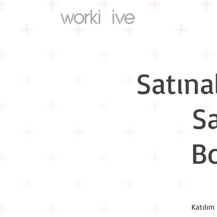
Satına
S
Bo
Katılım