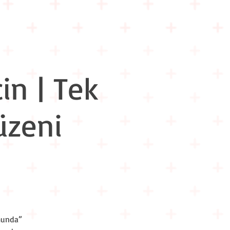
m İçi Eğitimler
Hakkımızda
İletişim
in | Tek
üzeni
munda”