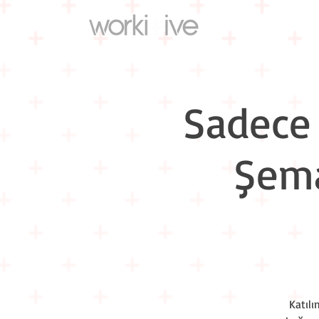
Sadece 
Şema
Katıl