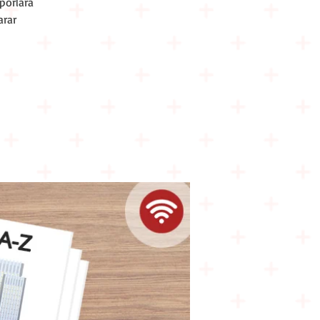
aporlara
arar