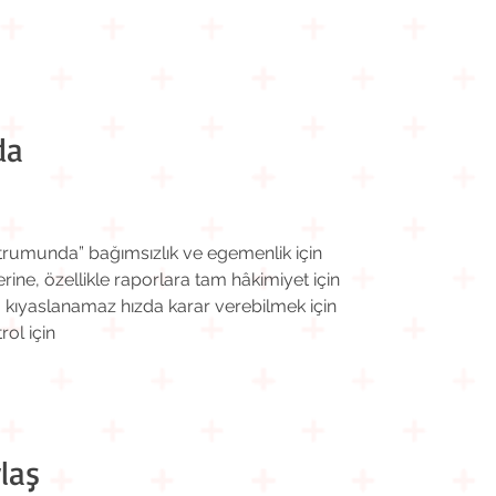
da
ktrumunda” bağımsızlık ve egemenlik için
lerine, özellikle raporlara tam hâkimiyet için
 kıyaslanamaz hızda karar verebilmek için
rol için
laş