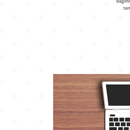
bağımsı
tam