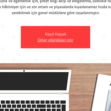
zlık ve egemenlik için, şirket bilgi akışı ve belgelerine, özellikle r
 hâkimiyet için ve zor ortam ve piyasalarda kıyaslanamaz hızda k
verebilmek için genel müdürlere göre tasarlanmıştır.
Kayıt Kapalı
Diğer etkinlikleri gör