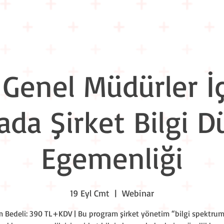
Eğitim Takvimi
Liderlik Akşamları
Workshop Nights
Kuru
Genel Müdürler İç
da Şirket Bilgi D
Egemenliği
19 Eyl Cmt
  |  
Webinar
ım Bedeli: 390 TL+KDV | Bu program şirket yönetim “bilgi spektru