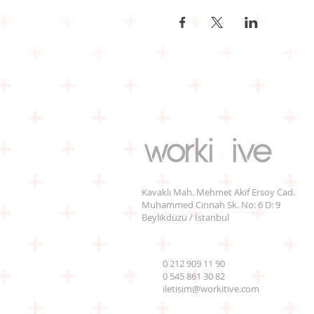
Kavaklı Mah. Mehmet Akif Ersoy Cad.
Muhammed Cinnah Sk. No: 6 D: 9
Beylikdüzü / İstanbul
0 212 909 11 90
0 545 861 30 82
iletisim@workitive.com