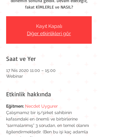
dönemin sonuna geldik. Devam edeceğiz,
fakat KİMLERLE ve NASIL?
Kayıt Kapalı
Diğer etkinlikleri gör
Saat ve Yer
17 Nis 2020 11:00 – 15:00
Webinar
Etkinlik hakkında
Eğitmen:
Necdet Uygurer
Çalışmamız bir iş/şirket sahibinin 
kafasındaki en önemli ve birbirlerine 
“sarmalanmış” 3 sorudan, en temel olanını 
ilgilendirmektedir. (Ben bu işi kaç adamla 