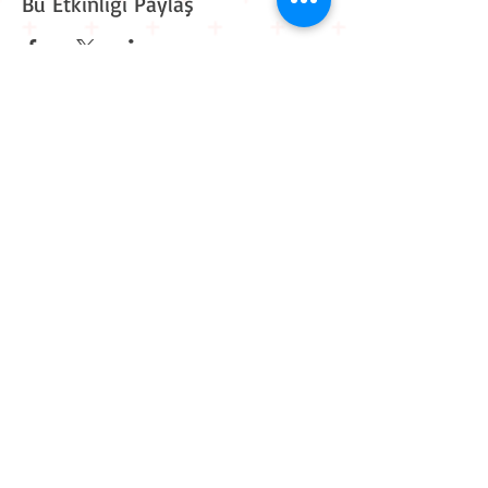
Bu Etkinliği Paylaş
Kavaklı Mah. Mehmet Akif Ersoy Cad. Muhammed Cinnah
Sk. No: 6 D: 9
Beylikdüzü / İstanbul
0 212 909 11 90
0 545 861 30 82
iletisim@workitive.com
Hakkımızda
İletişim
Kariyer
Eğitim Takvimi
Kurum İçi Eğitimler
Sponsorluk
Eğitmen Başvurusu