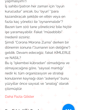
yapmalıyım?)
İş sahibi/patron her zaman için “oyun 
kurucudur” ancak, bu “oyun” “para 
kazandıracak şekilde en etkin veya en 
fazla kaç yönetici ile “oynanmalıdır”?
Bazen tam 100 tane yöneticiniz bile hiçbir 
işe yaramayabilir. Fakat “müsebbibi” 
(nedeni) sizsiniz.
Şimdi “Corona Morona Zurna” derken bir 
dönemin sonuna (“zurnanın son deliğine”) 
geldik. Devam edeceğiz, fakat KİMLERLE 
ve NASIL?
Bu iş “işkembei kübradan” olmadığına ve 
olmayacağına göre, “sayısal mantığı” 
nedir ki, tüm organizasyon ve strateji 
konularının kaynağı olan “askeriye” bunu 
yüzyıllar önce sayısal ve “analog” olarak 
çözmüştür. 
Daha Fazla Göster