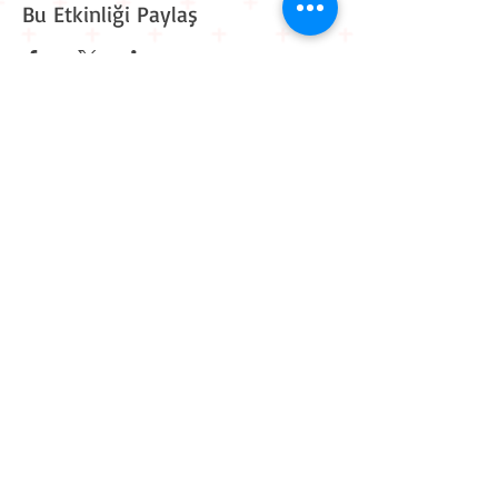
Bu Etkinliği Paylaş
Kavaklı Mah. Mehmet Akif Ersoy Cad. Muhammed Cinnah
Sk. No: 6 D: 9
Beylikdüzü / İstanbul
0 212 909 11 90
0 545 861 30 82
iletisim@workitive.com
Hakkımızda
İletişim
Kariyer
Eğitim Takvimi
Kurum İçi Eğitimler
Sponsorluk
Eğitmen Başvurusu