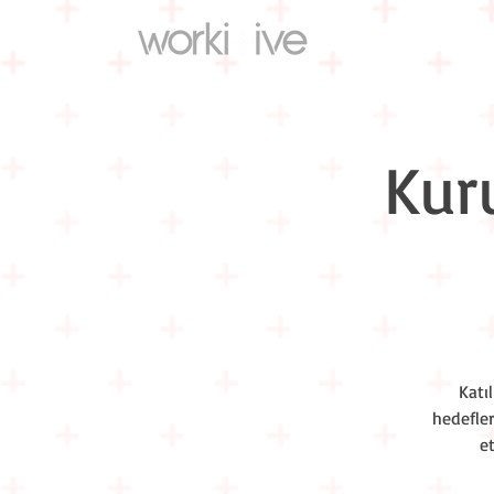
Kur
Katı
hedefler
e