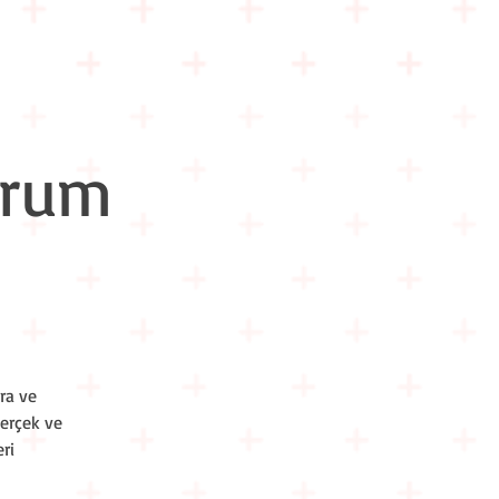
m İçi Eğitimler
Hakkımızda
İletişim
urum
ra ve
gerçek ve
ri