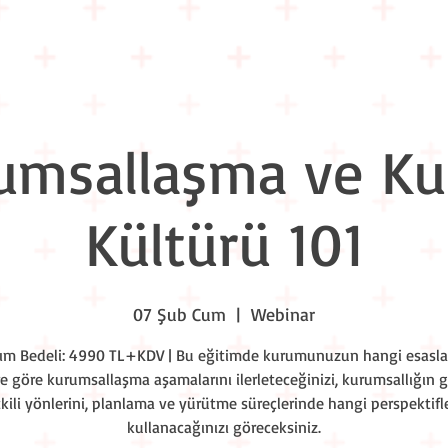
Eğitim Takvimi
Liderlik Akşamları
Workshop Nights
Kuru
umsallaşma ve K
Kültürü 101
07 Şub Cum
  |  
Webinar
lım Bedeli: 4990 TL+KDV | Bu eğitimde kurumunuzun hangi esasla
e göre kurumsallaşma aşamalarını ilerleteceğinizi, kurumsallığın 
tkili yönlerini, planlama ve yürütme süreçlerinde hangi perspektifle
kullanacağınızı göreceksiniz.