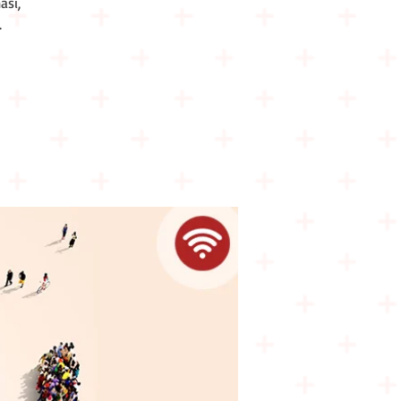
ası,
.