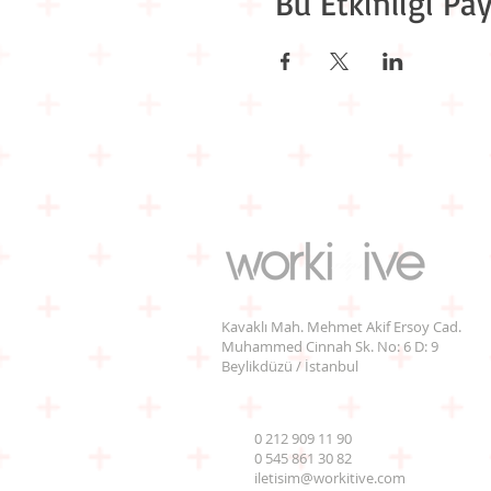
Bu Etkinliği Pay
Kavaklı Mah. Mehmet Akif Ersoy Cad.
Muhammed Cinnah Sk. No: 6 D: 9
Beylikdüzü / İstanbul
0 212 909 11 90
0 545 861 30 82
iletisim@workitive.com