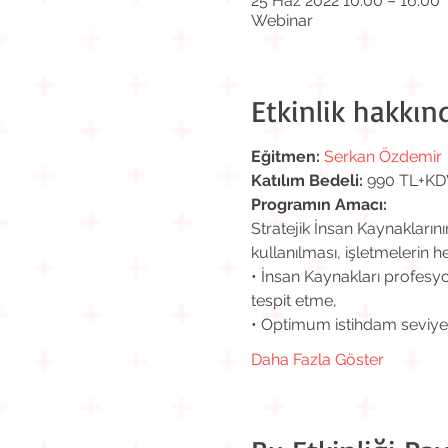
25 Haz 2022 10:00 – 16:00
Webinar
Etkinlik hakkın
Eğitmen:
Serkan Özdemir
Katılım Bedeli:
 990 TL+KD
Programın Amacı:
Stratejik İnsan Kaynaklarını
kullanılması, işletmelerin 
• İnsan Kaynakları profesyo
tespit etme,
• Optimum istihdam seviyes
Daha Fazla Göster