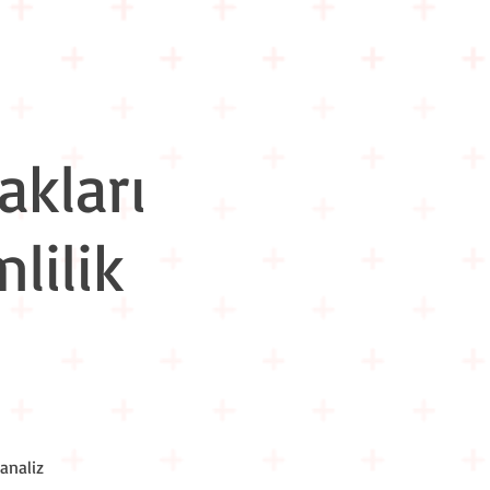
m İçi Eğitimler
Hakkımızda
İletişim
akları
lilik
analiz