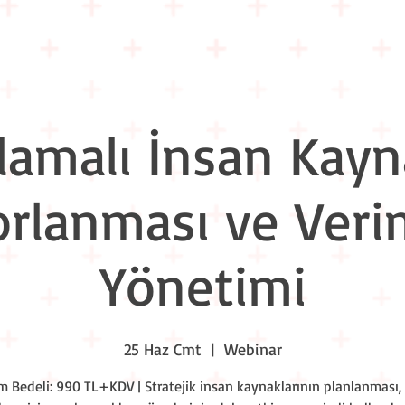
Eğitim Takvimi
Liderlik Akşamları
Workshop Nights
Kuru
amalı İnsan Kayn
rlanması ve Verim
Yönetimi
25 Haz Cmt
  |  
Webinar
ım Bedeli: 990 TL+KDV | Stratejik insan kaynaklarının planlanması, 