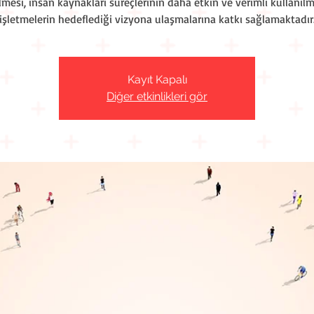
lmesi, insan kaynakları süreçlerinin daha etkin ve verimli kullanılm
işletmelerin hedeflediği vizyona ulaşmalarına katkı sağlamaktadır
Kayıt Kapalı
Diğer etkinlikleri gör